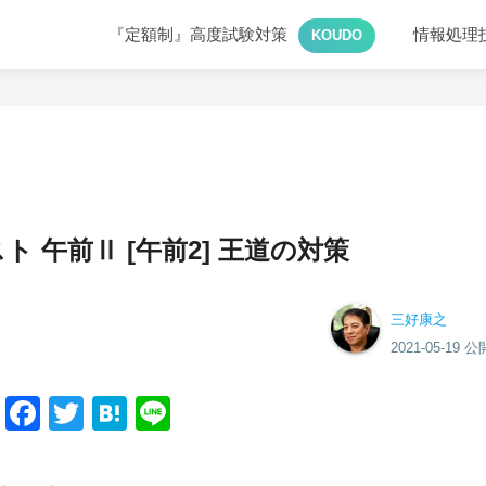
『定額制』高度試験対策
情報処理
KOUDO
 午前Ⅱ [午前2] 王道の対策
三好康之
2021-05-19 公
Facebook
Twitter
Hatena
Line