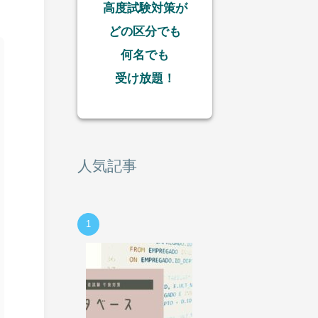
高度試験対策が
どの区分でも
何名でも
受け放題！
人気記事
1