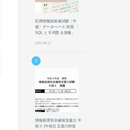
応用情報技術者試験〔午
後〕データベース 対策 「
SQL と E-R図 を攻略」
2021-06-17
2
情報処理安全確保支援士 午
前Ⅱ [午前2] 王道の対策