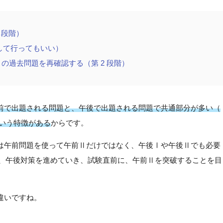
 段階）
行して行ってもいい）
前Ⅱの過去問題を再確認する（第 2 段階）
前で出題される問題と、午後で出題される問題で共通部分が多い（
という特徴がある
からです。
は午前問題を使って午前Ⅱだけではなく、午後Ⅰや午後Ⅱでも必要
の後、午後対策を進めていき、試験直前に、午前Ⅱを突破することを目
違いですね。