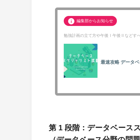
info
編集部からお知らせ
勉強計画の立て方や午後Ⅰ午後Ⅱなどすべ
最速攻略
データベ
第 1 段階：データベー
（データベース分野の問