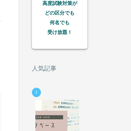
高度試験対策が
どの区分でも
こ
何名でも
受け放題！
人気記事
1