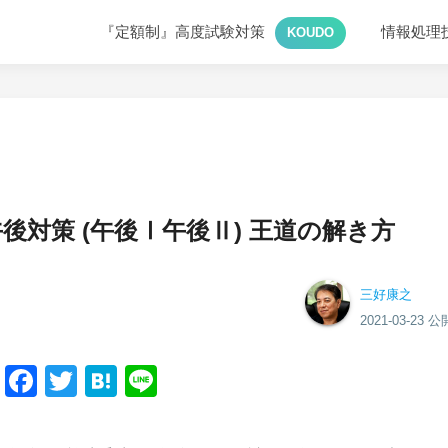
『定額制』高度試験対策
情報処理
KOUDO
後対策 (午後Ⅰ午後Ⅱ) 王道の解き方
三好康之
2021-03-23 公
Facebook
Twitter
Hatena
Line