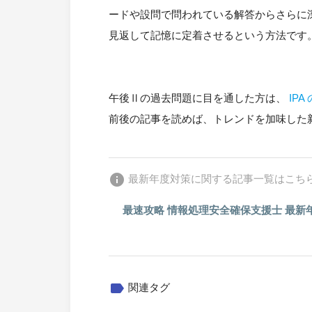
ードや設問で問われている解答からさらに
見返して記憶に定着させるという方法です
午後Ⅱの過去問題に目を通した方は、
IP
前後の記事を読めば、トレンドを加味した
info
最新年度対策に関する記事一覧はこち
最速攻略 情報処理安全確保支援士 最新
label
関連タグ