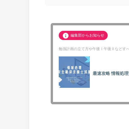
info
編集部からお知らせ
勉強計画の立て方や午後Ⅰ午後Ⅱなどすべ
最速攻略
情報処理