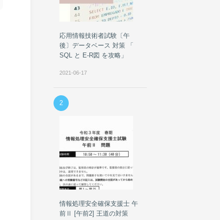
応用情報技術者試験〔午
後〕データベース 対策 「
SQL と E-R図 を攻略」
2021-06-17
2
情報処理安全確保支援士 午
前Ⅱ [午前2] 王道の対策