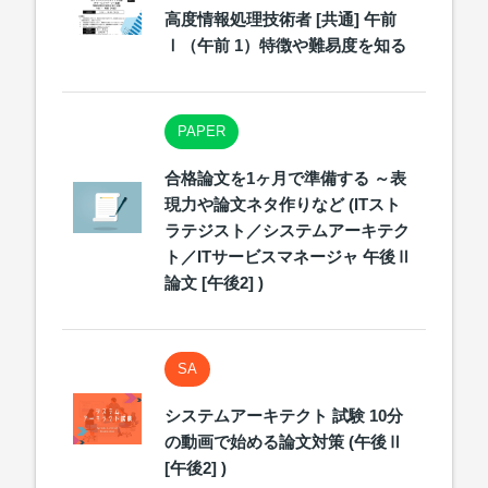
高度情報処理技術者 [共通] 午前
Ⅰ（午前 1）特徴や難易度を知る
PAPER
合格論文を1ヶ月で準備する ～表
現力や論文ネタ作りなど (ITスト
ラテジスト／システムアーキテク
ト／ITサービスマネージャ 午後Ⅱ
論文 [午後2] )
SA
システムアーキテクト 試験 10分
の動画で始める論文対策 (午後Ⅱ
[午後2] )