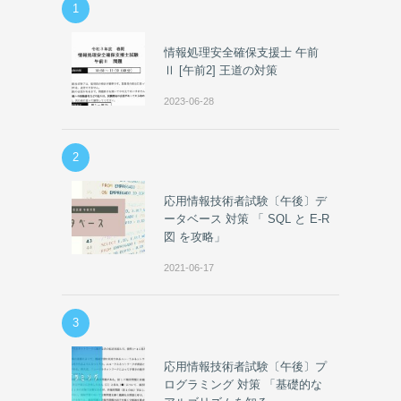
1
情報処理安全確保支援士 午前
Ⅱ [午前2] 王道の対策
2023-06-28
2
応用情報技術者試験〔午後〕デ
ータベース 対策 「 SQL と E-R
図 を攻略」
2021-06-17
3
応用情報技術者試験〔午後〕プ
ログラミング 対策 「基礎的な