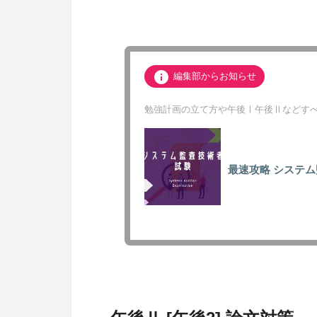
info
編集部からお知らせ
勉強計画の立て方や午後Ⅰ午後Ⅱなどすべ
最速攻略
システム