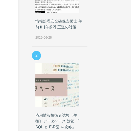
情報処理安全確保支援士 午
前Ⅱ [午前2] 王道の対策
2023-06-28
2
応用情報技術者試験〔午
後〕データベース 対策 「
SQL と E-R図 を攻略」