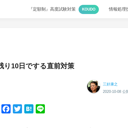
『定額制』高度試験対策
情報処理
KOUDO
残り10日でする直前対策
三好康之
2020-10-08 公
Facebook
Twitter
Hatena
Line