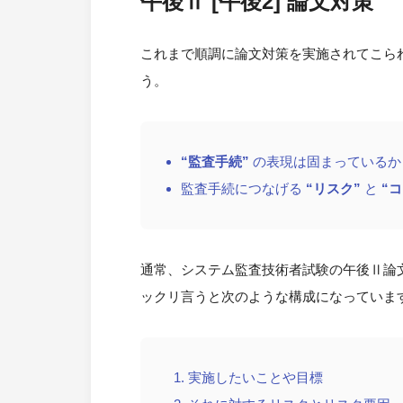
午後Ⅱ [午後2] 論文対策
これまで順調に論文対策を実施されてこられ
う。
“監査手続”
の表現は固まっているか
監査手続につなげる
“リスク”
と
“
通常、システム監査技術者試験の午後Ⅱ論文
ックリ言うと次のような構成になっていま
実施したいことや目標