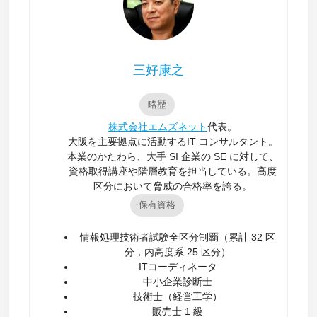
三好康之
略歴
株式会社エムズネット
代表。
大阪を主要拠点に活動するIT コンサルタント。
本業のかたわら、大手 SI 企業の SE に対して、
資格取得講座や階層教育を担当している。高度
区分において脅威の合格率を誇る。
保有資格
情報処理技術者試験全区分制覇（累計 32 区
分，内高度系 25 区分）
ITコーディネータ
中小企業診断士
技術士（経営工学）
販売士 1 級