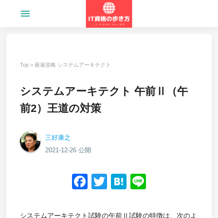
menu
Top
>
最速攻略 システムアーキテクト
システムアーキテクト 午前Ⅱ（午
前2）王道の対策
三好康之
2021-12-26 公開
Facebook
Twitter
Hatena
Line
システムアーキテクト試験の午前Ⅱ試験の特徴は、次のよ