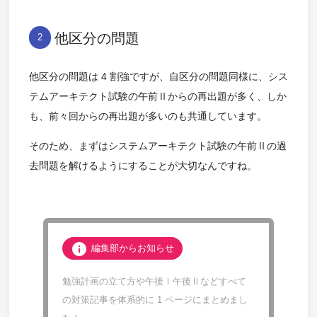
他区分の問題
2
他区分の問題は 4 割強ですが、自区分の問題同様に、シス
テムアーキテクト試験の午前Ⅱからの再出題が多く、しか
も、前々回からの再出題が多いのも共通しています。
そのため、まずはシステムアーキテクト試験の午前Ⅱの過
去問題を解けるようにすることが大切なんですね。
info
編集部からお知らせ
勉強計画の立て方や午後Ⅰ午後Ⅱなどすべて
の対策記事を体系的に 1 ページにまとめまし