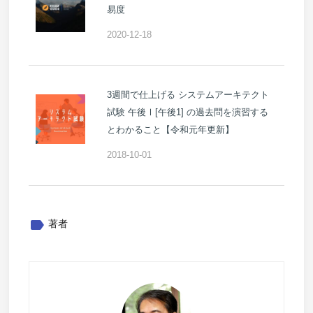
易度
2020-12-18
3週間で仕上げる システムアーキテクト
試験 午後Ⅰ[午後1] の過去問を演習する
とわかること【令和元年更新】
2018-10-01
label
著者