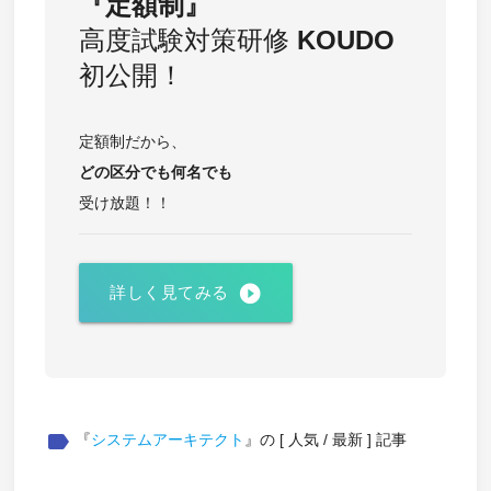
『定額制』
高度試験対策研修
KOUDO
初公開！
定額制だから、
どの区分でも
何名でも
受け放題！！
play_circle_filled
詳しく見てみる
label
『
システムアーキテクト
』の [ 人気 / 最新 ] 記事