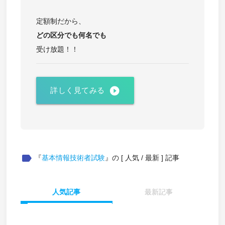
定額制だから、
どの区分でも
何名でも
受け放題！！
play_circle_filled
詳しく見てみる
label
『
基本情報技術者試験
』の [ 人気 / 最新 ] 記事
人気記事
最新記事