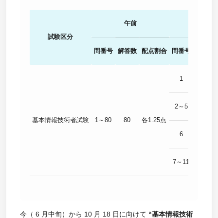
午前
午後
試験区分
問番号
解答数
配点割合
問番号
解答数
1
1
2～5
2
基本情報技術者試験
1～80
80
各1.25点
6
1
7～11
1
今（ 6 月中旬）から 10 月 18 日に向けて
“基本情報技術