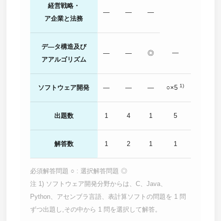
経営戦略・
―
―
―
ア企業と法務
デ―タ構造及び
―
―
―
◎
アアルゴリズム
1)
ソフトウェア開発
―
―
―
○×5
出題数
1
4
1
5
解答数
1
2
1
1
必須解答問題 ○ : 選択解答問題 ◎
注 1) ソフトウェア開発分野からは、C、Java、
Python、アセンブラ言語、表計算ソフトの問題を 1 問
ずつ出題し,その中から 1 問を選択して解答。