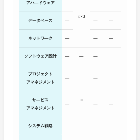
アハ―ドウェア
○×3
データベース
―
―
―
ネットワ―ク
―
―
―
ソフトウェア設計
―
―
―
プロジェクト
―
―
―
アマネジメント
サ―ビス
○
―
―
―
アマネジメント
システム戦略
―
―
―