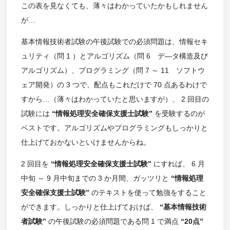
この表を見なくても、薄々はわかっていたかもしれません
が…
基本情報技術者試験の午後試験での必須問題は、情報セキ
ュリティ（問 1 ）とアルゴリズム（問 6 デ―タ構造及び
アルゴリズム）、プログラミング（問 7 ～ 11 ソフトウ
ェア開発）の 3 つで、配点もこれだけで 70 点あるわけで
すから…（薄々はわかっていたと思いますが）、 2 回目の
試験には
“情報処理安全確保支援士試験”
を受験するのが
ベストです。アルゴリズムやプログラミングもしっかりと
仕上げておかないといけませんからね。
2 回目を
“情報処理安全確保支援士試験”
にすれば、 6 月
中旬 ～ 9 月中旬までの 3 か月間、ガッツリと
“情報処理
安全確保支援士試験”
のテキストを使って勉強をすること
ができます。しっかりと仕上げておけば、
“基本情報技術
者試験”
の午後試験の必須問題である問 1 で満点
“20点”