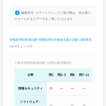
info
編集部注: スマートフォンでご覧の際は、表を横ス
クロールするとデータをご覧いただけます
情報処理技術者試験 情報処理安全確保支援士試験 試験要項
ver 4.5
より引用
◎基本情報技術者試験 (11問出題5問解答)
分野
問1
問2~5
問6
問7~11
情報セキュリティ
◎
―
―
―
ソフトウェア・
―
―
―