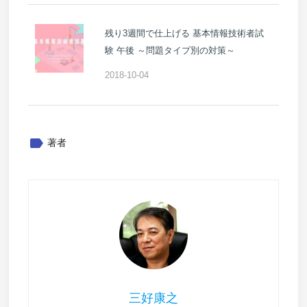
残り3週間で仕上げる 基本情報技術者試
験 午後 ～問題タイプ別の対策～
2018-10-04
label
著者
三好康之