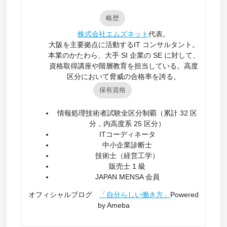
略歴
株式会社エムズネット
代表。
大阪を主要拠点に活動するIT コンサルタント。
本業のかたわら、大手 SI 企業の SE に対して、
資格取得講座や階層教育を担当している。高度
区分において脅威の合格率を誇る。
保有資格
情報処理技術者試験全区分制覇（累計 32 区
分，内高度系 25 区分）
ITコーディネータ
中小企業診断士
技術士（経営工学）
販売士 1 級
JAPAN MENSA 会員
オフィシャルブログ
「自分らしい働き方」
Powered
by Ameba