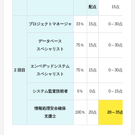
配点
15点
プロジェクトマネージャ
33％
15点
0～30点
データベース
75％
15点
0～30点
スペシャリスト
エンベデッドシステム
2 回目
75％
15点
0～30点
スペシャリスト
システム監査技術者
0％
0点
0～15点
情報処理安全確保
100％
20点
20～35点
支援士