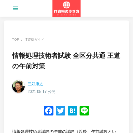
menu
TOP
IT資格ガイド
情報処理技術者試験 全区分共通 王道
の午前対策
三好康之
2021-05-17 公開
Facebook
Twitter
Hatena
Line
情報処理技術者試験の午前の試験（以後、午前試験とい