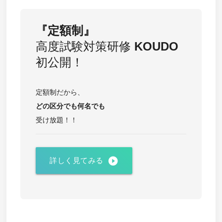
『定額制』
高度試験対策研修
KOUDO
初公開！
定額制だから、
どの区分でも
何名でも
受け放題！！
play_circle_filled
詳しく見てみる