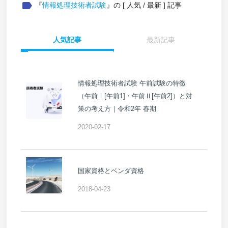
label
『
情報処理技術者試験
』の [ 人気 / 最新 ] 記事
人気記事
最新記事
情報処理技術者試験 午前試験の特徴
（午前Ⅰ[午前1]・午前Ⅱ[午前2]）と対
策の考え方｜令和2年 春期
2020-02-17
国家資格とベンダ資格
2018-04-23