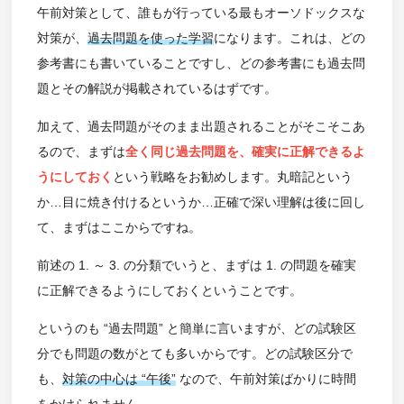
午前対策として、誰もが行っている最もオーソドックスな
対策が、
過去問題を使った学習
になります。これは、どの
参考書にも書いていることですし、どの参考書にも過去問
題とその解説が掲載されているはずです。
加えて、過去問題がそのまま出題されることがそこそこあ
るので、まずは
全く同じ過去問題を、確実に正解できるよ
うにしておく
という戦略をお勧めします。丸暗記という
か…目に焼き付けるというか…正確で深い理解は後に回し
て、まずはここからですね。
前述の 1. ～ 3. の分類でいうと、まずは 1. の問題を確実
に正解できるようにしておくということです。
というのも “過去問題” と簡単に言いますが、どの試験区
分でも問題の数がとても多いからです。どの試験区分で
も、
対策の中心は “午後”
なので、午前対策ばかりに時間
をかけられません。